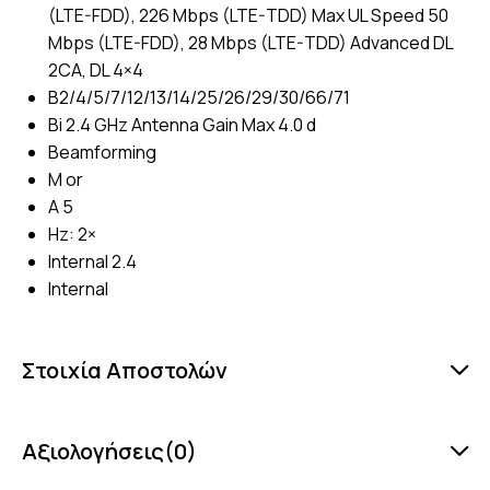
(LTE-FDD), 226 Mbps (LTE-TDD) Max UL Speed 50
Mbps (LTE-FDD), 28 Mbps (LTE-TDD) Advanced DL
2CA, DL 4×4
B2/4/5/7/12/13/14/25/26/29/30/66/71
Bi 2.4 GHz Antenna Gain Max 4.0 d
Beamforming
M or
A 5
Hz: 2×
Internal 2.4
Internal
Στοιχία Αποστολών
Αξιολογήσεις(0)