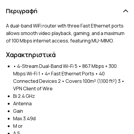
Περιγραφή
A dual-band WiFi router with three Fast Ethernet ports
allows smooth video playback, gaming, and a maximum
of 100 Mbps internet access, featuring MU-MIMO.
Χαρακτηριστικά
• 4-Stream Dual-Band Wi-Fi 5 • 867 Mbps + 300
Mbps Wi-Fi 1 • 4× Fast Ethernet Ports • 40
Connected Devices 2 • Covers 100m² (1,100 ft²) 3 •
VPN Client of Wire
Bi 2.4 GHz
Antenna
Gain
Max 3.49d
M or
A 5