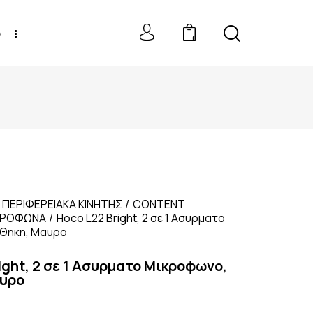
p
0
ΔΩΡΕΆΝ ΈΞΟΔΑ ΑΠΟΣΤΟΛΉΣ ΓΙΑ ΑΓΟΡΈΣ Ά
ΤΩΝ 100€
ΠΕΡΙΦΕΡΕΙΑΚΑ ΚΙΝΗΤΗΣ
CONTENT
ΚΡΟΦΩΝΑ
Hoco L22 Bright, 2 σε 1 Ασυρματο
 Θηκη, Μαυρο
ight, 2 σε 1 Ασυρματο Μικροφωνο,
αυρο