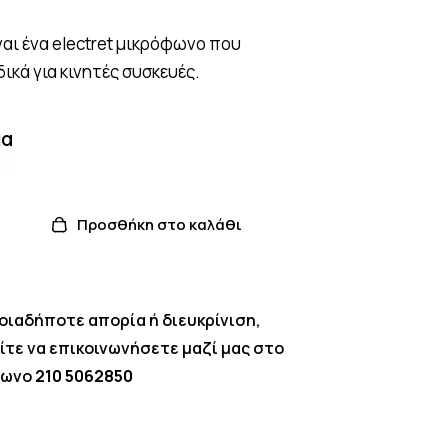
ναι ένα electret μικρόφωνο που
δικά για κινητές συσκευές.
μα
Προσθήκη στο καλάθι
οιαδήποτε απορία ή διευκρίνιση,
ίτε να επικοινωνήσετε μαζί μας στο
φωνο
210 5062850