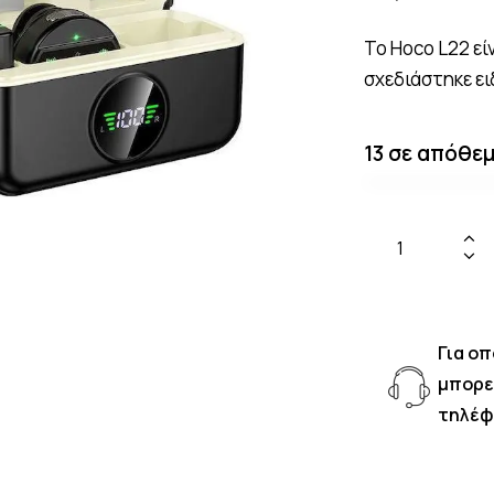
Το Hoco L22 εί
σχεδιάστηκε ει
13 σε απόθε
Για οπ
μπορε
τηλέ