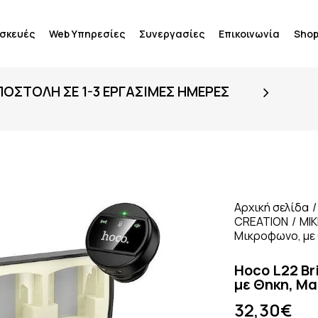
ισκευές
Web Υπηρεσίες
Συνεργασίες
Επικοινωνία
Sho
ΟΣΤΟΛΉ ΣΕ 1-3 ΕΡΓΆΣΙΜΕΣ ΗΜΈΡΕΣ
Αρχική σελίδα
CREATION
ΜΙ
Μικροφωνο, με
Hoco L22 Br
με Θηκη, Μ
32,30
€