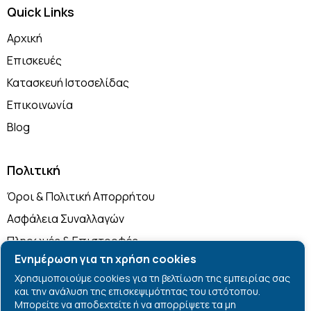
Quick Links
Αρχική
Επισκευές
Κατασκευή Ιστοσελίδας
Επικοινωνία
Blog
Πολιτική
Όροι & Πολιτική Απορρήτου
Ασφάλεια Συναλλαγών
Πληρωμές & Επιστροφές
Ενημέρωση για τη χρήση cookies
Χρησιμοποιούμε cookies για τη βελτίωση της εμπειρίας σας
English
και την ανάλυση της επισκεψιμότητας του ιστότοπου.
Μπορείτε να αποδεχτείτε ή να απορρίψετε τα μη